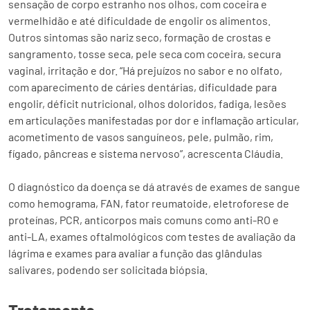
sensação de corpo estranho nos olhos, com coceira e
vermelhidão e até dificuldade de engolir os alimentos.
Outros sintomas são nariz seco, formação de crostas e
sangramento, tosse seca, pele seca com coceira, secura
vaginal, irritação e dor. “Há prejuízos no sabor e no olfato,
com aparecimento de cáries dentárias, dificuldade para
engolir, déficit nutricional, olhos doloridos, fadiga, lesões
em articulações manifestadas por dor e inflamação articular,
acometimento de vasos sanguíneos, pele, pulmão, rim,
fígado, pâncreas e sistema nervoso”, acrescenta Cláudia.
O diagnóstico da doença se dá através de exames de sangue
como hemograma, FAN, fator reumatoide, eletroforese de
proteínas, PCR, anticorpos mais comuns como anti-RO e
anti-LA, exames oftalmológicos com testes de avaliação da
lágrima e exames para avaliar a função das glândulas
salivares, podendo ser solicitada biópsia.