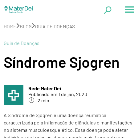
Página Inicial
Categorias
HOME
BLOG
GUIA DE DOENÇAS
A Mater Dei
Política de Privacidade
Exames
Guia de Doenças
Excelência Clínica
Síndrome Sjogren
Guia de Doenças
Saúde em Dia
Cirurgia Plástica
Rede Mater Dei
Publicado em
1 de jan, 2020
2
min
A Síndrome de Sjögren é uma doença reumática
caracterizada pela inflamação de glândulas e manifestações
no sistema musculoesquelético. Essa doença pode afetar
indivíduos de todas as idades, sendo mais frequente em