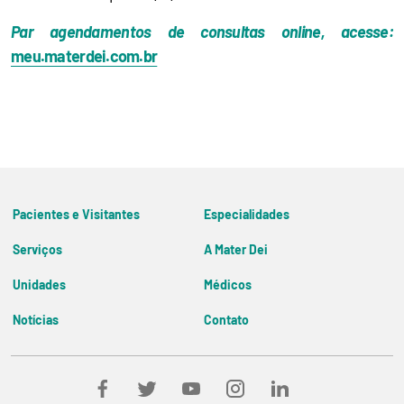
Par agendamentos de consultas online, acesse:
meu.materdei.com.br
Pacientes e Visitantes
Especialidades
Veja todos os serviços
Veja todas Especialidades
Serviços
A Mater Dei
Diretoria
Unidades
Médicos
Filosofia e História
Mater Dei Nova Lima
Resultados de Exames
Missão, Visão e Valores
Notícias
Contato
Mater Dei Contorno
Comissão de Ética Médica
Blog Mater Dei
Encarregado de Dados
Mater Dei Santo Agostinho
Mater Dei Betim-Contagem
Mater Dei Goiânia