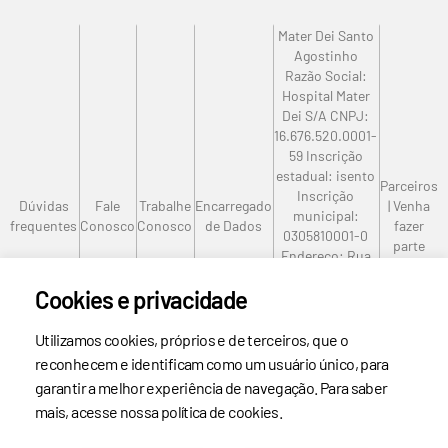
Mater Dei EMEC
Mater Dei Santa Genoveva
Mater Dei Santo
Mater Dei Santa Clara
Agostinho
Razão Social:
CDI Imagem
Hospital Mater
Mater Dei Salvador
Dei S/A CNPJ:
16.676.520.0001-
59 Inscrição
estadual: isento
Parceiros
Inscrição
Dúvidas
Fale
Trabalhe
Encarregado
| Venha
municipal:
frequentes
Conosco
Conosco
de Dados
fazer
0305810001-0
parte
Endereço: Rua
Mato Grosso, nº
Cookies e privacidade
1.100, Santo
Agostinho Cep:
30190.088 – Belo
Utilizamos cookies, próprios e de terceiros, que o
Horizonte–MG
reconhecem e identificam como um usuário único, para
Telefone: (31)
garantir a melhor experiência de navegação. Para saber
3339-9000
mais, acesse nossa política de cookies.